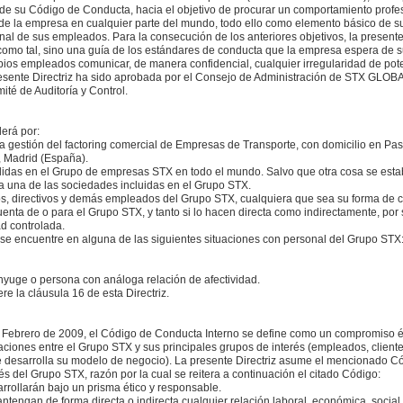
 de su Código de Conducta, hacia el objetivo de procurar un comportamiento profes
de la empresa en cualquier parte del mundo, todo ello como elemento básico de su
onal de sus empleados. Para la consecución de los anteriores objetivos, la present
como tal, sino una guía de los estándares de conducta que la empresa espera de s
os empleados comunicar, de manera confidencial, cualquier irregularidad de pote
presente Directriz ha sido aprobada por el Consejo de Administración de STX GLO
ité de Auditoría y Control.
derá por:
a gestión del factoring comercial de Empresas de Transporte, con domicilio en Pa
, Madrid (España).
das en el Grupo de empresas STX en todo el mundo. Salvo que otra cosa se esta
da una de las sociedades incluidas en el Grupo STX.
s, directivos y demás empleados del Grupo STX, cualquiera que sea su forma de c
uenta de o para el Grupo STX, y tanto si lo hacen directa como indirectamente, por 
d controlada.
se encuentre en alguna de las siguientes situaciones con personal del Grupo ST
yuge o persona con análoga relación de afectividad.
re la cláusula 16 de esta Directriz.
Febrero de 2009, el Código de Conducta Interno se define como un compromiso éti
aciones entre el Grupo STX y sus principales grupos de interés (empleados, cliente
 desarrolla su modelo de negocio). La presente Directriz asume el mencionado Cód
rés del Grupo STX, razón por la cual se reitera a continuación el citado Código:
rrollarán bajo un prisma ético y responsable.
mantengan de forma directa o indirecta cualquier relación laboral, económica, social 