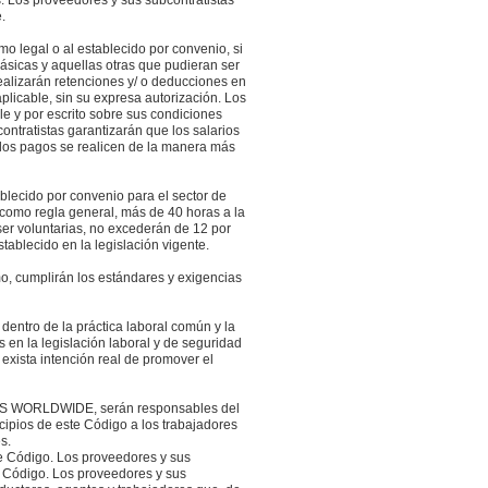
s. Los proveedores y sus subcontratistas
.
mo legal o al establecido por convenio, si
básicas y aquellas otras que pudieran ser
ealizarán retenciones y/ o deducciones en
aplicable, sin su expresa autorización. Los
e y por escrito sobre sus condiciones
ontratistas garantizarán que los salarios
e los pagos se realicen de la manera más
ablecido por convenio para el sector de
, como regla general, más de 40 horas a la
ser voluntarias, no excederán de 12 por
ablecido en la legislación vigente.
, cumplirán los estándares y exigencias
entro de la práctica laboral común y la
 en la legislación laboral y de seguridad
 exista intención real de promover el
RESS WORLDWIDE, serán responsables del
cipios de este Código a los trabajadores
es.
e Código. Los proveedores y sus
e Código. Los proveedores y sus