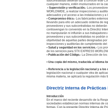
subcontratistas deberán dar a conocer este Cód
cualquier manera, estén involucrados en la 
• Supervisión y verificación.-
Los proveedore
WORLDWIDE, a realizar inspecciones y auditoría
adecuados y el acceso a las instalaciones y a 
• Compromiso ético.-
Los fabricantes externos
llevando para ello un adecuado sistema de reg
proveedores y sus subcontratistas no deberá
contravengan lo convenido en la Directriz I
no manipularán ni influirán a sus trabajadores 
proveedores y sus subcontratistas no podrán of
objetividad de aquellas partes designadas po
inspecciones y auditorías de cumplimiento del
• Salud y seguridad en los servicios.-
Los prov
de los servicios para STX EXPRESS WORLDWI
• Publicación del Código.-
La Dirección de los 
•
Una copia del mismo, traducida al idioma lo
• Referencia a la legislación nacional y a los
legislación nacional o cualquier otra de aplic
misma materia, se aplicará la regulación más f
Directriz Interna de Práctica
Introducción
En el marco del reciente desarrollo de la Respo
sociedades establezcan normas internas de co
formas. Con la presente Directriz Interna de P