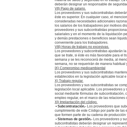
materia de salud y seguridad en el trabajo. La
deberán designar un responsable de seguridad 
VII) Pago de salario.
Los proveedores y sus subcontratistas deberán g
éste es superior. En cualquier caso, el mencio
consideradas necesidades adicionales razonabl
los salarios de los trabajadores por motivos dis
proveedores y sus subcontratistas proporciona
salariales y en el momento de la liquidación pe
y demás prestaciones o beneficios sean liquida
conveniente para los trabajadores.
VIII) Horas de trabajo no excesivas.
Los proveedores y subcontratistas ajustarán la 
que se trate, si éste es más favorable para el
semana y se les reconocerá de media, al menos
semana, no se requerirán de manera habitual y 
IX) Compromiso medioambiental
Los proveedores y sus subcontratistas manten
establecidos en la legislación aplicable local e
X) Trabajo regular.
Los proveedores y sus subcontratistas se comp
legislación local aplicable. Los proveedores y
social mediante fórmulas de subcontratación, co
empleo regular, en el marco de las relaciones 
XI) Implantación del código.
•
Subcontratación.-
Los proveedores que subc
cumplimiento de este Código por parte de las 
que formen parte de su cadena de producción y
• Sistemas de gestión.-
Los proveedores y sus
subcontratistas deberán designar un represent