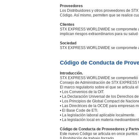
Proveedores
Los Distribuidores y otros proveedores de S
Código. Así mismo, permiten que se realice c
Clientes
STX EXPRESS WORLDWIDE se compromete a ofrec
implican riesgos extraordinarios para su salud
Sociedad
STX EXPRESS WORLDWIDE se compromete a colab
Código de Conducta de Prov
Introducción.
STX EXPRESS WORLDWIDE se comprometió a inco
Consejo de Administración de STX EXPRESS W
El marco regulatorio sobre el que se articula e
• Los Convenios de la OIT.
• La Declaración Universal de los Derechos d
• Los Principios de Global Compact de Nacion
• Las Directrices de la OCDE para empresas mu
• El Base Code de ETI.
• La legislación laboral aplicable localmente.
• La legislación local en materia medioambienta
Código de Conducta de Proveedores y Partne
Este nuevo Código se articula en once puntos:
I) Prohibición de trabajo forzado
.