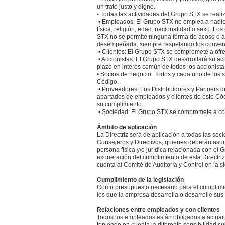
un trato justo y digno.
- Todas las actividades del Grupo STX se rea
• Empleados: El Grupo STX no emplea a nadie 
física, religión, edad, nacionalidad o sexo. L
STX no se permite ninguna forma de acoso o abu
desempeñada, siempre respetando los convenio
• Clientes: El Grupo STX se compromete a ofrec
• Accionistas: El Grupo STX desarrollará su act
plazo en interés común de todos los accionista
• Socios de negocio: Todos y cada uno de los 
Código.
• Proveedores: Los Distribuidores y Partners d
apartados de empleados y clientes de este Códi
su cumplimiento.
• Sociedad: El Grupo STX se compromete a cola
Ámbito de aplicación
La Directriz será de aplicación a todas las soc
Consejeros y Directivos, quienes deberán asumi
persona física y/o jurídica relacionada con el
exoneración del cumplimiento de esta Directriz
cuenta al Comité de Auditoría y Control en la 
Cumplimiento de la legislación
Como presupuesto necesario para el cumplimien
los que la empresa desarrolla o desarrolle sus ac
Relaciones entre empleados y con clientes
Todos los empleados están obligados a actuar, e