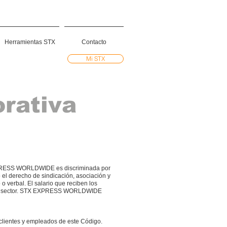
Herramientas STX
Contacto
Mi STX
orativa
PRESS WORLDWIDE es discriminada por
l derecho de sindicación, asociación y
verbal. El salario que reciben los
da sector. STX EXPRESS WORLDWIDE
ientes y empleados de este Código.