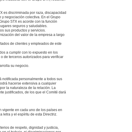
X es discriminada por raza, discapacidad
n y negociación colectiva. En el Grupo
l Grupo STX es acorde con la función
lugares seguros y saludables.
os sus productos y servicios.
imización del valor de la empresa a largo
rtados de clientes y empleados de este
dos a cumplir con lo expuesto en los
o de terceros autorizados para verificar
rrolla su negocio.
erá notificada personalmente a todos sus
 podrá hacerse extensiva a cualquier
or la naturaleza de la relación. La
e justificados, de los que el Comité dará
n vigente en cada uno de los países en
letra y el espíritu de esta Directriz.
rios de respeto, dignidad y justicia,