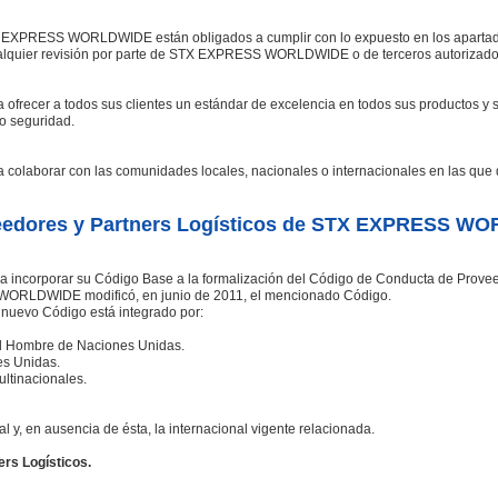
TX EXPRESS WORLDWIDE están obligados a cumplir con lo expuesto en los apartad
ualquier revisión por parte de STX EXPRESS WORLDWIDE o de terceros autorizados 
er a todos sus clientes un estándar de excelencia en todos sus productos y se
 o seguridad.
orar con las comunidades locales, nacionales o internacionales en las que d
eedores y Partners Logísticos de STX EXPRESS W
rporar su Código Base a la formalización del Código de Conducta de Proveedore
ORLDWIDE modificó, en junio de 2011, el mencionado Código.
l nuevo Código está integrado por:
el Hombre de Naciones Unidas.
es Unidas.
ltinacionales.
l y, en ausencia de ésta, la internacional vigente relacionada.
rs Logísticos.