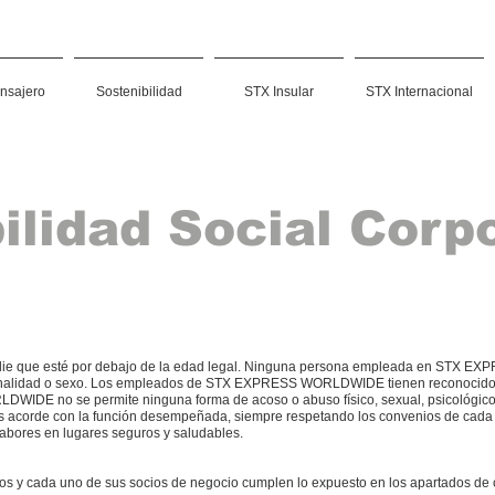
nsajero
Sostenibilidad
STX Insular
STX Internacional
lidad Social Corp
que esté por debajo de la edad legal. Ninguna persona empleada en STX EX
acionalidad o sexo. Los empleados de STX EXPRESS WORLDWIDE tienen reconocido e
IDE no se permite ninguna forma de acoso o abuso físico, sexual, psicológico o 
orde con la función desempeñada, siempre respetando los convenios de ca
abores en lugares seguros y saludables.
cada uno de sus socios de negocio cumplen lo expuesto en los apartados de cl