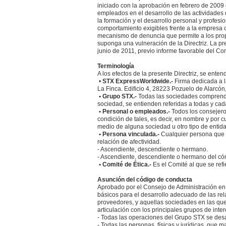
iniciado con la aprobación en febrero de 2009
empleados en el desarrollo de las actividades 
la formación y el desarrollo personal y profesi
comportamiento exigibles frente a la empresa 
mecanismo de denuncia que permite a los propi
suponga una vulneración de la Directriz. La 
junio de 2011, previo informe favorable del Com
Terminología
A los efectos de la presente Directriz, se enten
•
STX ExpressWorldwide.-
Firma dedicada a l
La Finca. Edificio 4, 28223 Pozuelo de Alarcón
• Grupo STX.-
Todas las sociedades comprendi
sociedad, se entienden referidas a todas y ca
• Personal o empleados.-
Todos los consejero
condición de tales, es decir, en nombre y por c
medio de alguna sociedad u otro tipo de entida
• Persona vinculada.-
Cualquier persona que 
relación de afectividad.
- Ascendiente, descendiente o hermano.
- Ascendiente, descendiente o hermano del cón
• Comité de Ética.-
Es el Comité al que se refie
Asunción del código de conducta
Aprobado por el Consejo de Administración en 
básicos para el desarrollo adecuado de las rel
proveedores, y aquellas sociedades en las que
articulación con los principales grupos de inte
- Todas las operaciones del Grupo STX se desa
- Todas las personas, físicas y jurídicas, que 