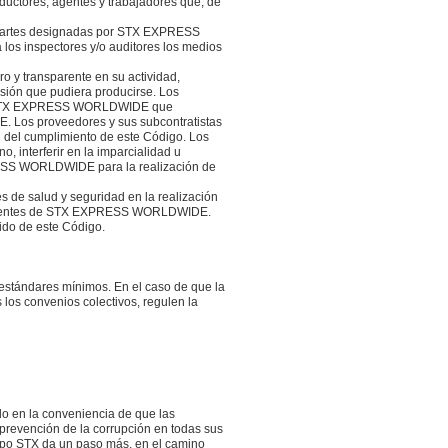
ductores, agentes y trabajadores que, de
 partes designadas por STX EXPRESS
 los inspectores y/o auditores los medios
o y transparente en su actividad,
rsión que pudiera producirse. Los
s de STX EXPRESS WORLDWIDE que
. Los proveedores y sus subcontratistas
ón del cumplimiento de este Código. Los
 interferir en la imparcialidad u
PRESS WORLDWIDE para la realización de
s de salud y seguridad en la realización
 clientes de STX EXPRESS WORLDWIDE.
ido de este Código.
estándares mínimos. En el caso de que la
 los convenios colectivos, regulen la
ndo en la conveniencia de que las
prevención de la corrupción en todas sus
Grupo STX da un paso más, en el camino