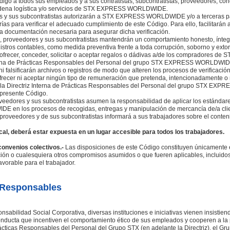
igo a todos sus empleados y a sus contratistas, subcontratistas, proveedores, con
cadena logística y/o servicios de STX EXPRESS WORLDWIDE.
s y sus subcontratistas autorizarán a STX EXPRESS WORLDWIDE y/o a terceras
s para verificar el adecuado cumplimiento de este Código. Para ello, facilitarán a
la documentación necesaria para asegurar dicha verificación.
, proveedores y sus subcontratistas mantendrán un comportamiento honesto, íntegr
istros contables, como medida preventiva frente a toda corrupción, soborno y exto
n ofrecer, conceder, solicitar o aceptar regalos o dádivas a/de los compradore
nterna de Prácticas Responsables del Personal del grupo STX EXPRESS WORLDWIDE
ni falsificarán archivos o registros de modo que alteren los procesos de verificaci
recer ni aceptar ningún tipo de remuneración que pretenda, intencionadamente o no,
r la Directriz Interna de Prácticas Responsables del Personal del grupo STX EX
 presente Código.
eedores y sus subcontratistas asumen la responsabilidad de aplicar los estándare
DE en los procesos de recogidas, entregas y manipulación de mercancía de/a
proveedores y de sus subcontratistas informará a sus trabajadores sobre el conten
cal, deberá estar expuesta en un lugar accesible para todos los trabajadores.
 convenios colectivos.-
Las disposiciones de este Código constituyen únicamente 
ación o cualesquiera otros compromisos asumidos o que fueren aplicables, incluidos
avorable para el trabajador.
s Responsables
nsabilidad Social Corporativa, diversas instituciones e iniciativas vienen insistie
nducta que incentiven el comportamiento ético de sus empleados y cooperen a la 
rácticas Responsables del Personal del Grupo STX (en adelante la Directriz), el 