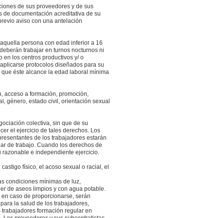
ciones de sus proveedores y de sus
es de documentación acreditativa de su
previo aviso con una antelación
uella persona con edad inferior a 16
 deberán trabajar en turnos nocturnos ni
 en los centros productivos y/ o
n aplicarse protocolos diseñados para su
a que éste alcance la edad laboral mínima
ón, acceso a formación, promoción,
l, género, estado civil, orientación sexual
gociación colectiva, sin que de su
er el ejercicio de tales derechos. Los
epresentantes de los trabajadores estarán
gar de trabajo. Cuando los derechos de
 razonable e independiente ejercicio.
stigo físico, el acoso sexual o racial, el
as condiciones mínimas de luz,
ner de aseos limpios y con agua potable.
, en caso de proporcionarse, serán
para la salud de los trabajadores,
s trabajadores formación regular en