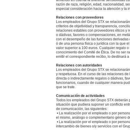
teniendo en cuenta la diferente sensibilidad c
razón de raza, religión, edad, nacionalidad, se
especial consideración hacia la atención y la 
Relaciones con proveedores
Los empleados del Grupo STX se relacionarán co
criterios de objetividad y transparencia, conci
relaciones estables con proveedores éticos y r
o dádivas, favores o compensaciones, en metál
con el desempeño de las funciones derivadas de
ó de una persona física o jurídica con la que 
valor superior a 100 euros. Cualquier regalo o
conocimiento del Comité de Ética. De no ser r
emitir el correspondiente recibo, lo destinará a 
Relaciones con autoridades
Los empleados del Grupo STX se relacionarán co
y respetuosa. En el curso de las relaciones de
directa o indirectamente regalos o dádivas, f
funcionarios, cuando de cualquier manera pudie
que se trate.
Comunicación de actividades
Todos los empleados del Grupo STX deberán pon
situación que pudiera suponer un conflicto entr
de comunicación, las siguientes:
• La realización por el empleado o por personas
el mismo, análogo o complementario género de 
• La realización por el empleado o por personas
intercambio de bienes o/y servicios con el Gru