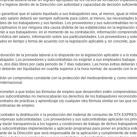
 empresa deberá llevar un registro apropiado de los cursos de formación impartido
e higiene dentro de la Dirección con autoridad y capacidad de decisión suficiente
arantizar que el salario liquidado a sus trabajadores sea, al menos, igual al míni
nado salario deberá ser siempre suficiente para cubrir, al menos, las necesidades 
es de los trabajadores y sus familias. Los proveedores y sus subcontratistas no r
ciplinarios ni por ninguna otra causa distinta de las establecidas en la legislación 
rán a sus trabajadores: en el momento de su contratación, información comprensibl
riódica del salario, información sobre sus particularidades. Los proveedores y subc
dos en tiempo y forma de acuerdo con la legislación aplicable y, en concreto, qu
duración de la jornada laboral a lo dispuesto en la legislación aplicable o a lo est
 trabajador. Los proveedores y subcontratistas no exigirán a sus empleados trabajar
, dos días libres por cada periodo de 7 días naturales. Las horas extras deberán 
deberán ser liquidadas en cuantía superior a la hora normal, de acuerdo con lo est
drán un compromiso constante con la protección del medioambiente y, como mínimo
 internacional.
rometen a que todas las fórmulas de empleo que desarrollen estén comprendidas d
 sus subcontratistas no menoscabarán los derechos de los trabajadores reconocidos
ntratos de prácticas y aprendizaje o/y cualquier otra fórmula similar en las que no
ordinarias de empleo.
ontraten la distribución o la producción del material de consumo de STX EXP
empresas subcontratadas. Los proveedores y sus subcontratistas aplicarán los prin
 darán transparencia a los lugares y condiciones de trabajo de dichos trabajador
 subcontratistas implementarán y aplicarán programas para poner en práctica est
ante de la Dirección que será responsable de la aplicación y cumplimiento de est