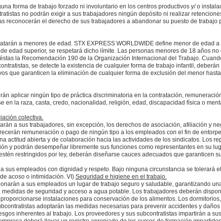
orma de trabajo forzado ni involuntario en los centros productivos y/ o instala
ratistas no podrán exigir a sus trabajadores ningún depósito ni realizar retencion
tas reconocerán el derecho de sus trabajadores a abandonar su puesto de trabajo 
ntratarán a menores de edad. STX EXPRESS WORLDWIDE define menor de edad a aq
ite de edad superior, se respetará dicho límite. Las personas menores de 18 años no
 éstas la Recomendación 190 de la Organización Internacional del Trabajo. Cuando
ntratistas, se detecte la existencia de cualquier forma de trabajo infantil, deberá
vos que garanticen la eliminación de cualquier forma de exclusión del menor hast
án aplicar ningún tipo de práctica discriminatoria en la contratación, remuneraci
 en la raza, casta, credo, nacionalidad, religión, edad, discapacidad física o menta
iación colectiva.
rán a sus trabajadores, sin excepción, los derechos de asociación, afiliación y ne
ofrecerán remuneración o pago de ningún tipo a los empleados con el fin de entorpec
a actitud abierta y de colaboración hacia las actividades de los sindicatos. Los r
ación y podrán desempeñar libremente sus funciones como representantes en su lu
 estén restringidos por ley, deberán diseñarse cauces adecuados que garanticen su
a sus empleados con dignidad y respeto. Bajo ninguna circunstancia se tolerará el ca
de acoso o intimidación. VI)
Seguridad e higiene en el trabajo.
ionarán a sus empleados un lugar de trabajo seguro y saludable, garantizando un
go, medidas de seguridad y acceso a agua potable. Los trabajadores deberán dispo
proporcionarse instalaciones para conservación de los alimentos. Los dormitorios
bcontratistas adoptarán las medidas necesarias para prevenir accidentes y daños 
iesgos inherentes al trabajo. Los proveedores y sus subcontratistas impartirán a su