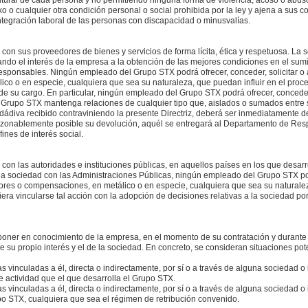
ultural de cada persona y no permitiendo ninguna forma de violencia, acoso o abuso 
xo o cualquier otra condición personal o social prohibida por la ley y ajena a sus 
integración laboral de las personas con discapacidad o minusvalías.
n sus proveedores de bienes y servicios de forma lícita, ética y respetuosa. La s
liando el interés de la empresa a la obtención de las mejores condiciones en el su
esponsables. Ningún empleado del Grupo STX podrá ofrecer, conceder, solicitar o a
ico o en especie, cualquiera que sea su naturaleza, que puedan influir en el pro
 su cargo. En particular, ningún empleado del Grupo STX podrá ofrecer, conceder, 
el Grupo STX mantenga relaciones de cualquier tipo que, aislados o sumados entre 
 dádiva recibido contraviniendo la presente Directriz, deberá ser inmediatamente d
azonablemente posible su devolución, aquél se entregará al Departamento de Resp
fines de interés social.
n las autoridades e instituciones públicas, en aquellos países en los que desarroll
 la sociedad con las Administraciones Públicas, ningún empleado del Grupo STX podr
avores o compensaciones, en metálico o en especie, cualquiera que sea su naturale
ra vincularse tal acción con la adopción de decisiones relativas a la sociedad por
er en conocimiento de la empresa, en el momento de su contratación y durante el
e su propio interés y el de la sociedad. En concreto, se consideran situaciones pot
 vinculadas a él, directa o indirectamente, por sí o a través de alguna sociedad o 
actividad que el que desarrolla el Grupo STX.
 vinculadas a él, directa o indirectamente, por sí o a través de alguna sociedad o
po STX, cualquiera que sea el régimen de retribución convenido.