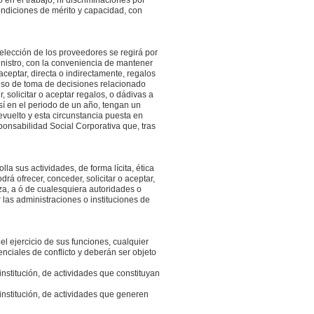
en el trabajo, ni discriminaciones por
condiciones de mérito y capacidad, con
elección de los proveedores se regirá por
ministro, con la conveniencia de mantener
ceptar, directa o indirectamente, regalos
ceso de toma de decisiones relacionado
solicitar o aceptar regalos, o dádivas a
sí en el periodo de un año, tengan un
evuelto y esta circunstancia puesta en
onsabilidad Social Corporativa que, tras
a sus actividades, de forma lícita, ética
á ofrecer, conceder, solicitar o aceptar,
za, a ó de cualesquiera autoridades o
 las administraciones o instituciones de
 ejercicio de sus funciones, cualquier
enciales de conflicto y deberán ser objeto
institución, de actividades que constituyan
 institución, de actividades que generen