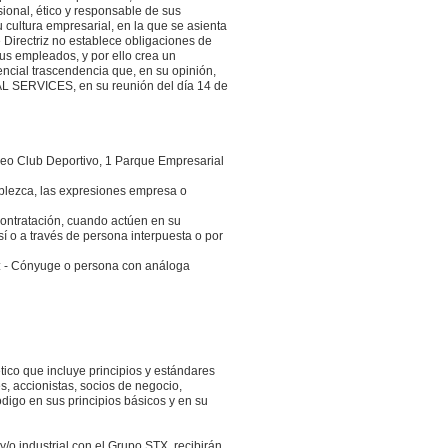
ional, ético y responsable de sus
 cultura empresarial, en la que se asienta
e Directriz no establece obligaciones de
us empleados, y por ello crea un
ncial trascendencia que, en su opinión,
BAL SERVICES, en su reunión del día 14 de
seo Club Deportivo, 1 Parque Empresarial
blezca, las expresiones empresa o
ontratación, cuando actúen en su
sí o a través de persona interpuesta o por
X: - Cónyuge o persona con análoga
co que incluye principios y estándares
s, accionistas, socios de negocio,
igo en sus principios básicos y en su
y/o industrial con el Grupo STX, recibirán