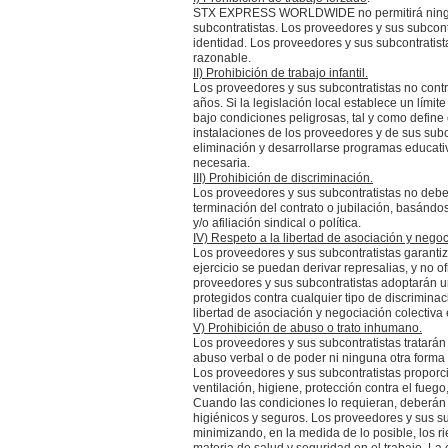
STX EXPRESS WORLDWIDE no permitirá ninguna f
subcontratistas. Los proveedores y sus subcont
identidad. Los proveedores y sus subcontratis
razonable.
II) Prohibición de trabajo infantil.
Los proveedores y sus subcontratistas no co
años. Si la legislación local establece un lím
bajo condiciones peligrosas, tal y como define
instalaciones de los proveedores y de sus subco
eliminación y desarrollarse programas educati
necesaria.
III) Prohibición de discriminación.
Los proveedores y sus subcontratistas no deber
terminación del contrato o jubilación, basándose
y/o afiliación sindical o política.
IV) Respeto a la libertad de asociación y negoc
Los proveedores y sus subcontratistas garantiza
ejercicio se puedan derivar represalias, y no 
proveedores y sus subcontratistas adoptarán un
protegidos contra cualquier tipo de discrimin
libertad de asociación y negociación colectiva
V) Prohibición de abuso o trato inhumano.
Los proveedores y sus subcontratistas tratarán 
abuso verbal o de poder ni ninguna otra forma 
Los proveedores y sus subcontratistas proporc
ventilación, higiene, protección contra el fue
Cuando las condiciones lo requieran, deberán 
higiénicos y seguros. Los proveedores y sus su
minimizando, en la medida de lo posible, los r