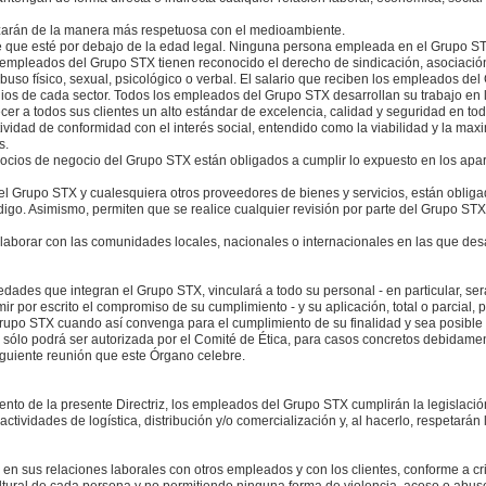
lizarán de la manera más respetuosa con el medioambiente.
que esté por debajo de la edad legal. Ninguna persona empleada en el Grupo ST
os empleados del Grupo STX tienen reconocido el derecho de sindicación, asociació
so físico, sexual, psicológico o verbal. El salario que reciben los empleados de
s de cada sector. Todos los empleados del Grupo STX desarrollan su trabajo en 
er a todos sus clientes un alto estándar de excelencia, calidad y seguridad en tod
ividad de conformidad con el interés social, entendido como la viabilidad y la max
s.
socios de negocio del Grupo STX están obligados a cumplir lo expuesto en los apa
el Grupo STX y cualesquiera otros proveedores de bienes y servicios, están obliga
go. Asimismo, permiten que se realice cualquier revisión por parte del Grupo STX 
borar con las comunidades locales, nacionales o internacionales en las que desa
iedades que integran el Grupo STX, vinculará a todo su personal - en particular, s
r por escrito el compromiso de su cumplimiento - y su aplicación, total o parcial,
 Grupo STX cuando así convenga para el cumplimiento de su finalidad y sea posible p
 sólo podrá ser autorizada por el Comité de Ética, para casos concretos debidament
siguiente reunión que este Órgano celebre.
to de la presente Directriz, los empleados del Grupo STX cumplirán la legislació
tividades de logística, distribución y/o comercialización y, al hacerlo, respetarán la 
n sus relaciones laborales con otros empleados y con los clientes, conforme a crite