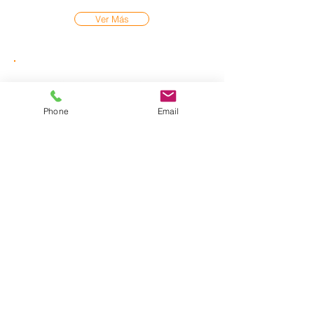
Ver Más
Phone
Email
Al utilizar esta herramienta podrás
solicitar la recogida de tus envíos
con el tiempo suficiente para que
puedas prepararlos. Desde STX EW
Express te mandaremos un código
de confirmación de la misma.
Ver Más