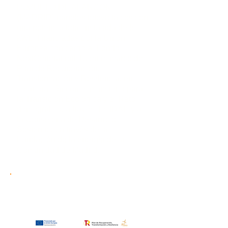
POZUELO DE ALARCON
(MADRID) paneles fotovoltaicos con
una potencia total instalada de 5
kWp financiadas por la Unión
Europea con cargo al Fondo
NextGenerationEU, en el marco del
Plan de Recuperación,
Transformación y Resilencia, en
colaboración con el ministerio para
la Transición Ecológica y el Reto
demográfico, a través del IDAE y a
la Consejería de Desarrollo
Sostenible, a través de la
Fundación de la energía de la
Comunidad de Madrid.