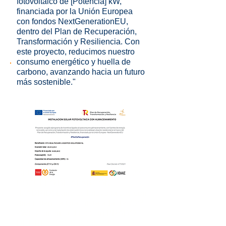
fotovoltaico de [Potencia] kW,
financiada por la Unión Europea
con fondos NextGenerationEU,
dentro del Plan de Recuperación,
Transformación y Resiliencia. Con
este proyecto, reducimos nuestro
consumo energético y huella de
carbono, avanzando hacia un futuro
más sostenible."
STX HEALTHCARE LOGISTICS
SOLUTIONS SL ha instalado en la
dirección PS DE LOS LAGOS 1072,
28223 POZUELO DE ALARCON
(MADRID) paneles fotovoltaicos con
una potencia total instalada de
15,01 kWp, en la dirección PS
CLUB DEPORTIVO 2 C 41, 28223
POZUELO DE ALARCON
(MADRID) paneles fotovoltaicos con
una potencia total instalada de 7,28
kWp y en en la dirección PRADO
DEL REY, 101 C 6, 28223