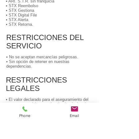
• ARI. S.T.R. sin franquicia
• STX Reembolso
• STX Gestiona
• STX Digital File
• STX Alerta
• STX Retorna.
RESTRICCIONES DEL
SERVICIO
• No se aceptan mercancías peligrosas.
• Sin opción de retener en nuestras
dependencias.
RESTRICCIONES
LEGALES
• El valor declarado para el aseguramiento del
transporte no debe exceder el valor declarado
para aduanas.
Phone
Email
RECARGOS
Entrega en sábado con suplemento.