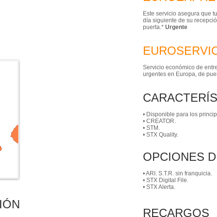
Este servicio asegura que 
día siguiente de su recepci
puerta.*
Urgente
EUROSERVI
Servicio económico de entre
urgentes en Europa, de puer
CARACTERÍS
• Disponible para los princ
• CREATOR.
• STM.
• STX Quality.
OPCIONES D
• ARI. S.T.R. sin franquicia.
• STX Digital File.
• STX Alerta.
IÓN
RECARGOS