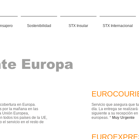
nsajero
Sostenibilidad
STX Insular
STX Internacional
te Europa
EUROCOURI
 cobertura en Europa.
Servicio que asegura que tu
s por la mañana en las
día. La entrega se realizará 
la Unión Europea,
siguiente a su recepción en
n todos los países de la UE,
europeas. *
Muy Urgente
el servicio en el resto de
EUROEXPRE