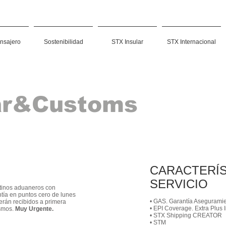
nsajero
Sostenibilidad
STX Insular
STX Internacional
ar&Customs
CARACTERÍS
SERVICIO
stinos aduaneros con
ntía en puntos cero de lunes
• GAS. Garantía Aseguramie
serán recibidos a primera
• EPI Coverage. Extra Plus 
ismos.
Muy Urgente.
• STX Shipping CREATOR
• STM