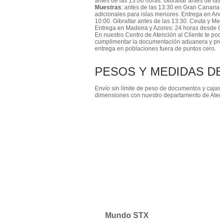
antes de las 13:00 horas. Gibraltar antes de la
Muestras
: antes de las 13:30 en Gran Canaria
adicionales para islas menores. Entrega en An
10:00. Gibraltar antes de las 13:30. Ceuta y Me
Entrega en Madeira y Azores: 24 horas desde 
En nuestro Centro de Atención al Cliente te p
cumplimentar la documentación aduanera y pre
entrega en poblaciones fuera de puntos cero.
PESOS Y MEDIDAS D
Envío sin límite de peso de documentos y cajas
dimensiones con nuestro departamento de Aten
Mundo STX