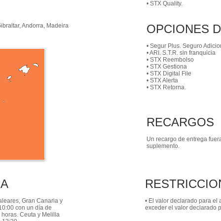
• STX Quality.
Gibraltar, Andorra, Madeira
OPCIONES D
• Segur Plus. Seguro Adicio
• ARI. S.T.R. sin franquicia
• STX Reembolso
• STX Gestiona
• STX Digital File
• STX Alerta
• STX Retorna.
RECARGOS
Un recargo de entrega fuer
suplemento.
GA
RESTRICCIO
Baleares, Gran Canaria y
• El valor declarado para e
 10:00 con un día de
exceder el valor declarado 
 horas. Ceuta y Melilla