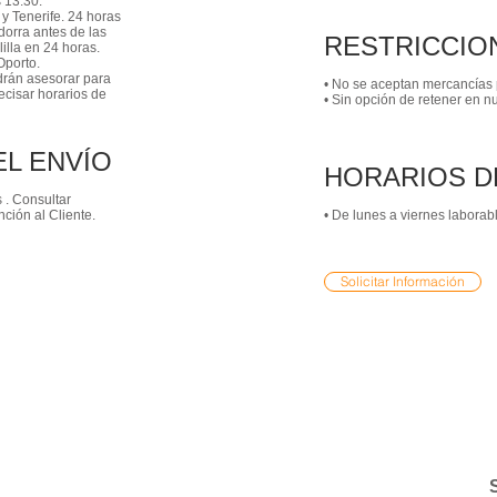
s 13:30.
 y Tenerife. 24 horas
dorra antes de las
RESTRICCIO
lilla en 24 horas.
Oporto.
odrán asesorar para
• No se aceptan mercancías 
cisar horarios de
• Sin opción de retener en 
EL ENVÍO
HORARIOS D
 . Consultar
ción al Cliente.
• De lunes a viernes laborab
Solicitar Información