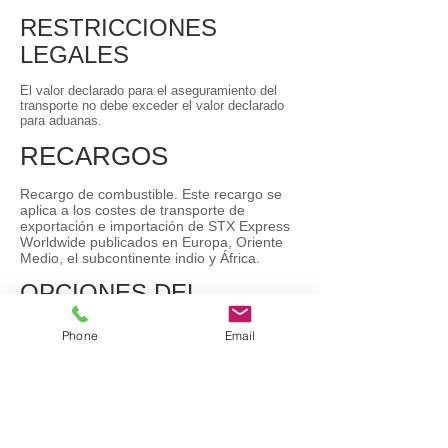
RESTRICCIONES
LEGALES
El valor declarado para el aseguramiento del
transporte no debe exceder el valor declarado
para aduanas.
RECARGOS
Recargo de combustible. Este recargo se
aplica a los costes de transporte de
exportación e importación de STX Express
Worldwide publicados en Europa, Oriente
Medio, el subcontinente indio y África.
OPCIONES DEL
SERVICIO
Phone
Email
• ARI. S.T.R. sin franquicia.
• STX Digital File.
HORARIOS DE
ATENCIÓN