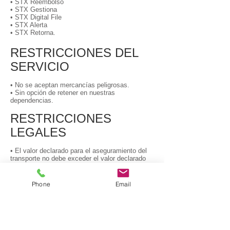
• STX Reembolso
• STX Gestiona
• STX Digital File
• STX Alerta
• STX Retorna.
RESTRICCIONES DEL
SERVICIO
• No se aceptan mercancías peligrosas.
• Sin opción de retener en nuestras
dependencias.
RESTRICCIONES
LEGALES
• El valor declarado para el aseguramiento del
transporte no debe exceder el valor declarado
para aduanas.
RECARGOS
Phone
Email
Un suplemento por entrega sobre la tarifa de
STX Priority